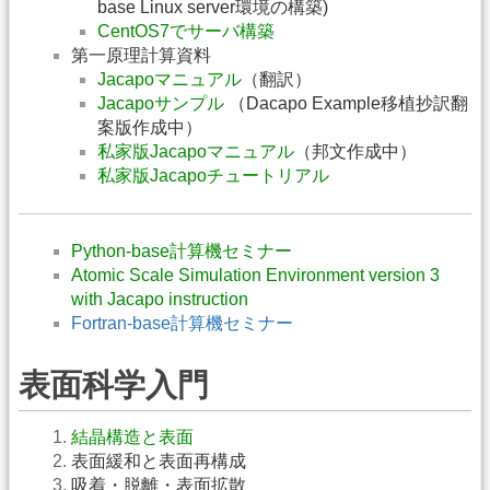
base Linux server環境の構築)
CentOS7でサーバ構築
第一原理計算資料
Jacapoマニュアル
（翻訳）
Jacapoサンプル
（Dacapo Example移植抄訳翻
案版作成中）
私家版Jacapoマニュアル
（邦文作成中）
私家版Jacapoチュートリアル
Python-base計算機セミナー
Atomic Scale Simulation Environment version 3
with Jacapo instruction
Fortran-base計算機セミナー
表面科学入門
結晶構造と表面
表面緩和と表面再構成
吸着・脱離・表面拡散