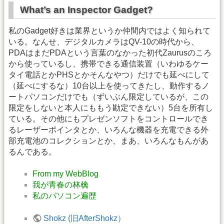
What’s an Inspector Gadget?
私のGadget好きは業界というか仲間内ではよく知られて
いる。なんせ、デジタルカメラはQV-10の時代から、
PDAはまだPDAという言葉のなかった初代Zaurusのころ
から使っているし、携帯できる通信装置（いわゆるケー
タイ電話とかPHSとかそんなやつ）だけでも延べにして
（延べにするな）10台以上を使ってきたし、動作するノ
ートパソコンだけでも（ずいぶん限定しているが、この
限定をしないと本人にももう勘定できない）5台を所有し
ている。その他にもプレゼンソフトをコントロールでき
るレーザーポインタとか、いろんな機器を充電できる外
部充電池のコレクションとか、まあ、いろんなもんがあ
るんである。
From my WebBlog
我が青春の林檎
私のパソコン遍歴
Shokz (旧AfterShokz）