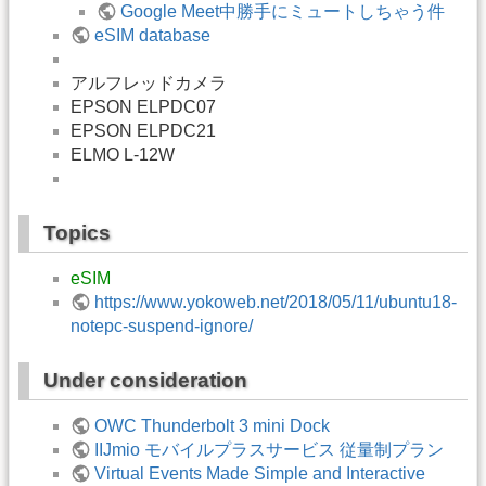
Google Meet中勝手にミュートしちゃう件
eSIM database
アルフレッドカメラ
EPSON ELPDC07
EPSON ELPDC21
ELMO L-12W
Topics
eSIM
https://www.yokoweb.net/2018/05/11/ubuntu18-
notepc-suspend-ignore/
Under consideration
OWC Thunderbolt 3 mini Dock
IIJmio モバイルプラスサービス 従量制プラン
Virtual Events Made Simple and Interactive