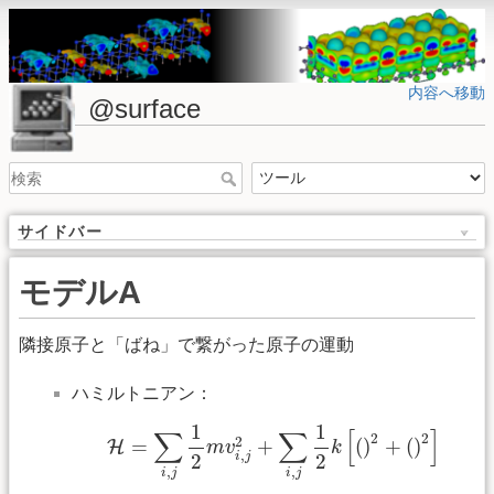
内容へ移動
@surface
サイドバー
モデルA
隣接原子と「ばね」で繋がった原子の運動
ハミルトニアン：
H
=
∑
i
,
j
1
2
m
v
i
,
j
2
+
∑
i
,
j
1
2
k
[
(
)
2
+
(
)
2
]
1
1
∑
∑
[
]
2
2
2
=
+
(
)
+
(
)
H
m
v
k
,
i
j
2
2
,
,
i
j
i
j